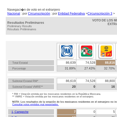
Navegaci�n de voto en el extranjero
Nacional
: por
Circunscripción
: por
Entidad Federativa
>
Circunscripción 3
>
VOTO DE LOS M
Resultados Preliminares
EXTRA
Preliminary Results
Résultats Préliminaires
86,639
74,528
88,816
Total Estatal
31.89%
27.43%
32.70%
Porcentaje
86,619
74,528
88,800
Subtotal Estatal RM*
20
0
16
Subtotal Estatal VMRE**
* RM = Votación emitida por los mexicanos residentes en la República Mexicana.
** VMRE = Votación emitida por los mexicanos residentes en el extranjero.
NOTA: Los resultados de la votación de los mexicanos residentes en el extranjero no in
Consultar votos emitidos mal requisitados.
7
0
5
1, Campeche