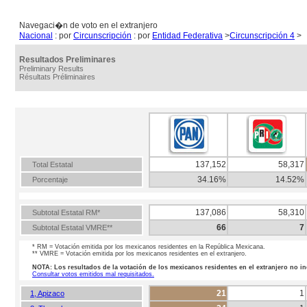
Navegaci�n de voto en el extranjero
Nacional
: por
Circunscripción
: por
Entidad Federativa
>
Circunscripción 4
>
Resultados Preliminares
Preliminary Results
Résultats Préliminaires
137,152
58,317
Total Estatal
34.16%
14.52%
Porcentaje
137,086
58,310
Subtotal Estatal RM*
66
7
Subtotal Estatal VMRE**
* RM = Votación emitida por los mexicanos residentes en la República Mexicana.
** VMRE = Votación emitida por los mexicanos residentes en el extranjero.
NOTA: Los resultados de la votación de los mexicanos residentes en el extranjero no in
Consultar votos emitidos mal requisitados.
21
1
1, Apizaco