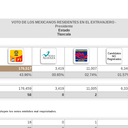
VOTO DE LOS MEXICANOS RESIDENTES EN EL EXTRANJERO -
Presidente
Estado
Tlaxcala
176,517
3,419
11,007
6,34
43.96%
00.85%
02.74%
01.57
176,459
3,419
11,005
6,33
58
0
2
cluyen los votos emitidos mal requisitados.
18
0
1