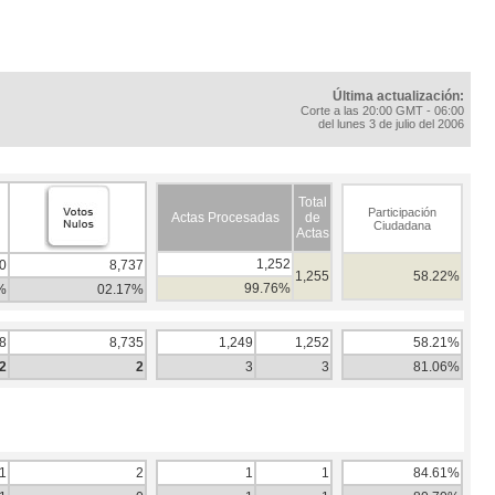
Última actualización:
Corte a las 20:00 GMT - 06:00
del lunes 3 de julio del 2006
Total
Participación
Actas Procesadas
de
Ciudadana
Actas
1,252
0
8,737
1,255
58.22%
99.76%
%
02.17%
8
8,735
1,249
1,252
58.21%
2
2
3
3
81.06%
1
2
1
1
84.61%